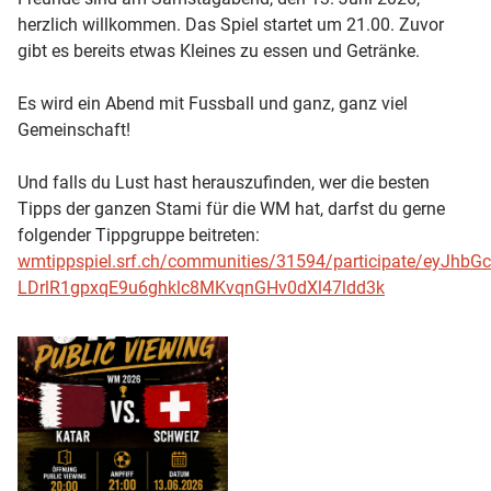
herzlich willkommen. Das Spiel startet um 21.00. Zuvor
gibt es bereits etwas Kleines zu essen und Getränke.
Es wird ein Abend mit Fussball und ganz, ganz viel
Gemeinschaft!
Und falls du Lust hast herauszufinden, wer die besten
Tipps der ganzen Stami für die WM hat, darfst du gerne
folgender Tippgruppe beitreten:
wmtippspiel.srf.ch/communities/31594/participate/eyJh
LDrlR1gpxqE9u6ghklc8MKvqnGHv0dXl47ldd3k