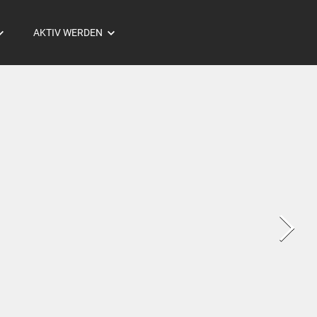
AKTIV WERDEN
Beratungsangebote
Gebet
Mitarbeiten
Spenden
Soziales
Mission