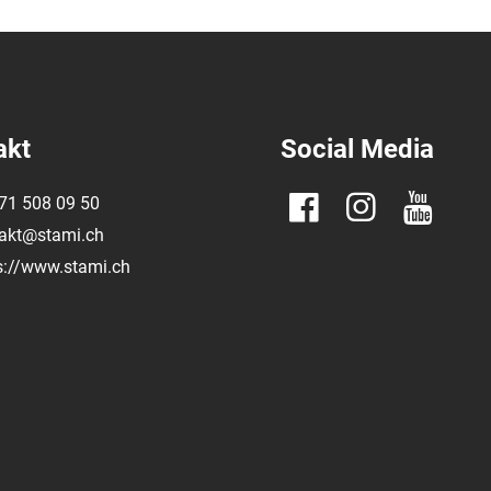
akt
Social Media
71 508 09 50
akt@​stami.​ch
s://www.​stami.​ch