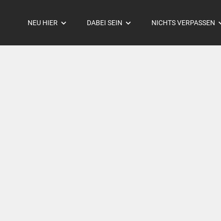
NEU HIER
DABEI SEIN
NICHTS VERPASSEN
Gottesdienste
Kleinkinder
Agenda
Über uns
Schulkinder
Events
Finde uns
Jungschar
Kurse
Kontaktiere uns
Teenie
Mediathek
Jugi
News
20+
Erwachsene
Kleingruppen
Stami-Spaces