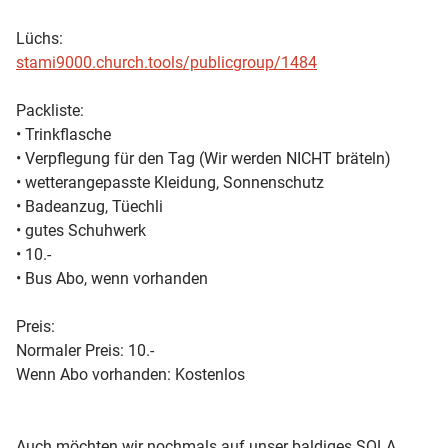
Lüchs:
stami9000.church.tools/publicgroup/1484
Packliste:
•⁠ ⁠Trinkflasche
•⁠ ⁠Verpflegung für den Tag (Wir werden NICHT bräteln)
•⁠ ⁠wetterangepasste Kleidung, Sonnenschutz
•⁠ ⁠Badeanzug, Tüechli
•⁠ ⁠gutes Schuhwerk
•⁠ ⁠10.-
•⁠ ⁠Bus Abo, wenn vorhanden
Preis:
Normaler Preis: 10.-
Wenn Abo vorhanden: Kostenlos
Auch möchten wir nochmals auf unser baldiges SOLA